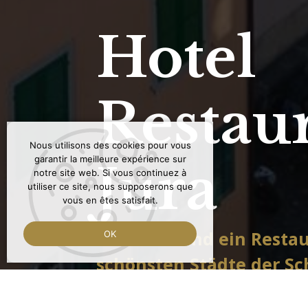
Hotel
Restau
Nous utilisons des cookies pour vous
garantir la meilleure expérience sur
Jura
notre site web. Si vous continuez à
utiliser ce site, nous supposerons que
vous en êtes satisfait.
Ein Hotel und ein Restau
OK
schönsten Städte der Sch
Ursanne. Regionale Küch