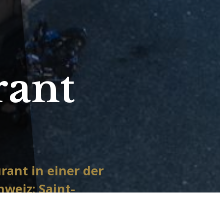
rant
rant in einer der
weiz: Saint-
e und helle,