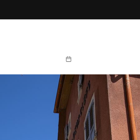
Post
date